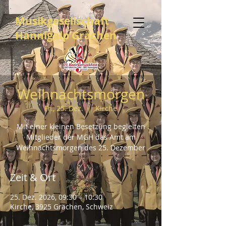
Musikgesellschaft
Hannigalp Grächen
Weihnachtsmorgen
Fr., 25. Dez.
  |  
Kirche
Mit einer kleinen Besetzung begleiten
Mitglieder der MGH das Amt am
Weihnachtsmorgen des 25. Dezember
Zeit & Ort
25. Dez. 2026, 09:30 – 10:30
Kirche, 3925 Grächen, Schweiz