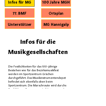
Infos für MG
100 Jahre MGH
77. BMF
Ortsplan
Unterstützer
MG Hannigalp
Infos für die
Musikgesellschaften
Die Festlichkeiten für das 100-jährige
Bestehen wie für das Bezirksmusikfest
werden im Sportzentrum Grächen
durchgeführt. Das Musikinstrumentendepot
befindet sich ebenfalls oben beim
Sportzentrum.
Die Marschroute wird durchs
Dorf führen. Der genaue Anfahrtsweg und
Marsch-Route werden noch offiziell bekannt
gegeben.