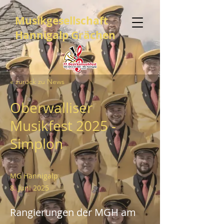
Musikgesellschaft
Hannigalp Grächen
« zurück zu News
Oberwalliser
Musikfest 2025 -
Simplon
MG Hannigalp
8. Juni 2025
Rangierungen der MGH am