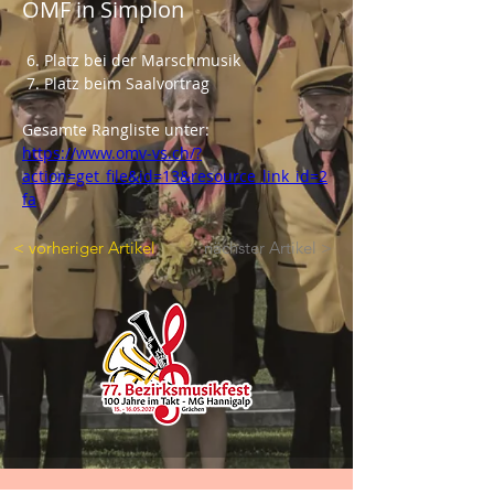
OMF in Simplon
 6. Platz bei der Marschmusik
 7. Platz beim Saalvortrag
Gesamte Rangliste unter: 
https://www.omv-vs.ch/?
action=get_file&id=13&resource_link_id=2
fa
< vorheriger Artikel
nächster Artikel >